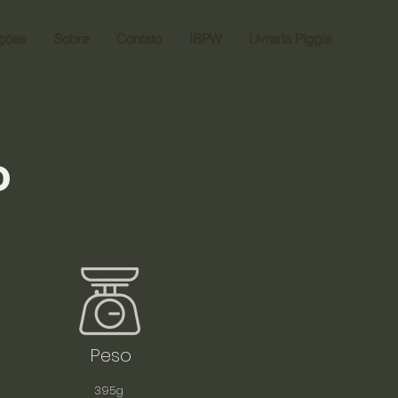
ações
Sobre
Contato
IBPW
Livraria Piggle
o
Peso
395g