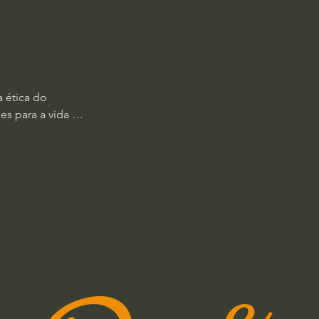
ljko Loparic

ética do cuidado

initude e 
uarte

 ética do 
do, Oswaldo 
s para a vida 
istintamente da 
ow Quilici

mana, mas nos 
luz de 
e decorrem do 
r Soares Santos

rtilhar o mundo 
l e possíveis 
o da presente 
ética do cuidado 
ndamento de 
onal

te 
icos 
tistas, e, em 
ott ocupa nesse 
innicott, João 
 o sentido ético 