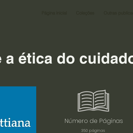
Página inicial
Coleções
Outras public
e a ética do cuidad
Número de Páginas
350 páginas