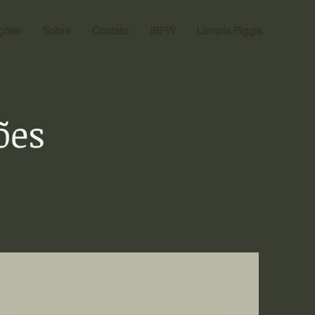
ações
Sobre
Contato
IBPW
Livraria Piggle
ões