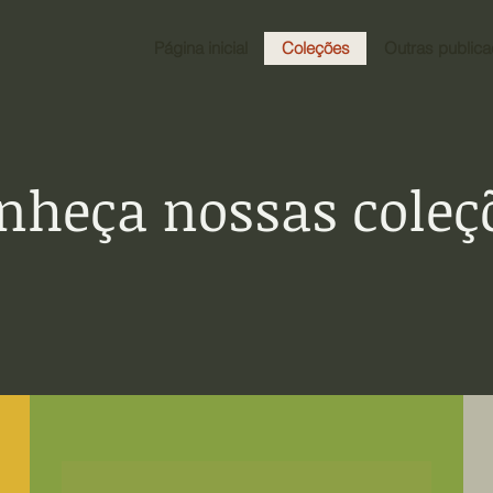
Página inicial
Coleções
Outras public
nheça nossas coleç