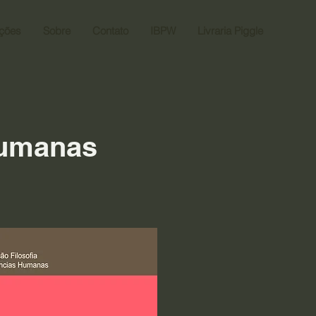
ações
Sobre
Contato
IBPW
Livraria Piggle
Humanas